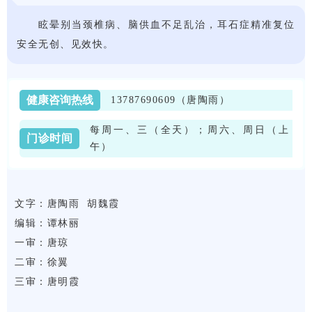
眩晕别当颈椎病、脑供血不足乱治，耳石症精准复位
安全无创、见效快。
健康咨询热线
13787690609（唐陶雨）
每周一、三（全天）；周六、周日（上
门诊时间
午）
文字：唐陶雨 胡魏霞
编辑：谭林丽
一审：唐琼
二审：徐翼
三审：唐明霞