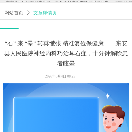
网站首页
ꄲ
文章详情页
“石” 来 “晕” 转莫慌张 精准复位保健康——东安
县人民医院神经内科巧治耳石症，十分钟解除患
者眩晕
2026年3月4日
08:25
耳石症